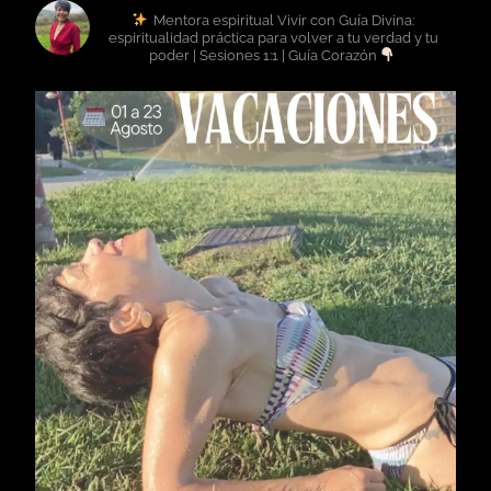
africamartin111
Mentora espiritual
Vivir con Guía Divina:
espiritualidad práctica para volver a tu verdad y tu
poder | Sesiones 1:1 | Guía Corazón