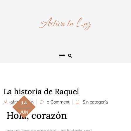
Activa tu Luz
La historia de Raquel
14
africamartin
0 Comment
Sin categoría
Hola, corazón
JUN