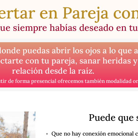
ertar en Pareja con
que siempre habías deseado en tu
nde puedas abrir los ojos a lo que a
tarte con tu pareja, sanar heridas y
relación desde la raíz.
stir de forma presencial ofrecemos también modalidad on
Puede que 
Que no hay conexión emocional c