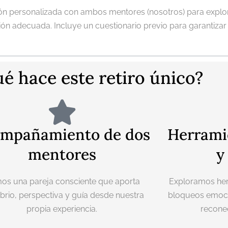
ón personalizada con ambos mentores (nosotros) para explorar
ución adecuada. Incluye un cuestionario previo para garantizar
é hace este retiro único?
mpañamiento de dos
Herrami
mentores
y
os una pareja consciente que aporta
Exploramos her
ibrio, perspectiva y guía desde nuestra
bloqueos emoci
propia experiencia.
reconec