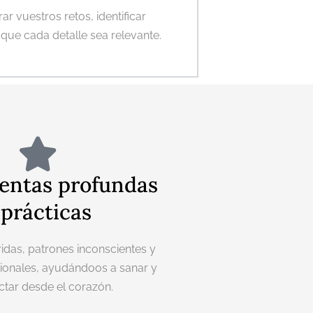
 vuestros retos, identificar
 que cada detalle sea relevante.
entas profundas
 prácticas
idas, patrones inconscientes y
onales, ayudándoos a sanar y
tar desde el corazón.