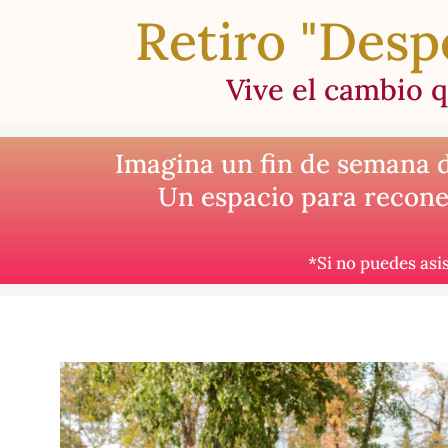
Retiro "Desp
Vive el cambio 
Imagina un fin de semana do
Un espacio para reconec
*Si no puedes asi