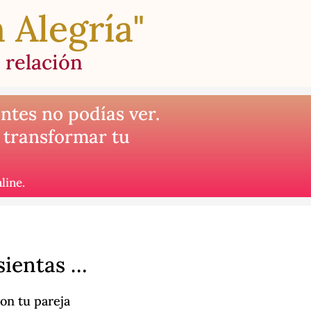
 Alegría"
 relación
ntes no podías ver.
 transformar tu
line.
sientas …
on tu pareja