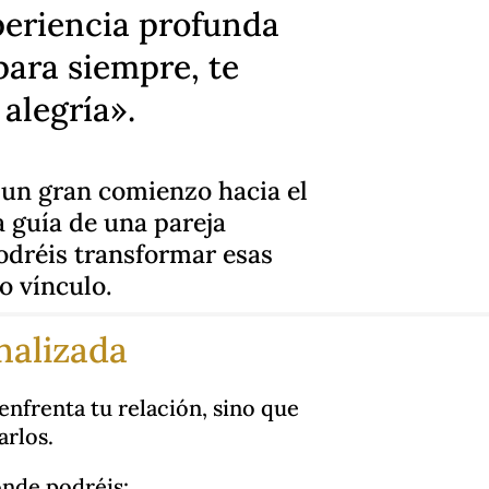
periencia profunda
para siempre, te
alegría».
s un gran comienzo hacia el
a guía de una pareja
odréis transformar esas
o vínculo.
nalizada
enfrenta tu relación, sino que
arlos.
onde podréis: