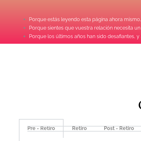
Porque estás leyendo esta página ahora mismo, l
Porque sientes que vuestra relación necesita un
Porque los últimos años han sido desafiantes, 
¡No po
Es el momento de apost
Pre - Retiro
Retiro
Post - Retiro