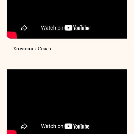
Encarna
Coach
●